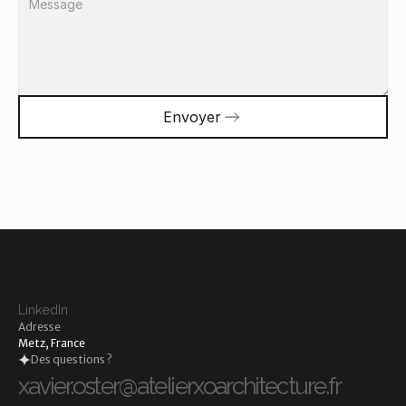
Envoyer
LinkedIn
Adresse
Metz, France
Des questions ?
xavier.oster@atelierxoarchitecture.fr