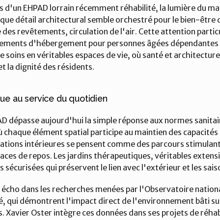
és d'un EHPAD lorrain récemment réhabilité, la lumière du mat
aque détail architectural semble orchestré pour le bien-être d
es revêtements, circulation de l'air. Cette attention particul
sements d'hébergement pour personnes âgées dépendantes ré
 soins en véritables espaces de vie, où santé et architecture
t la dignité des résidents.
ue au service du quotidien
D dépasse aujourd'hui la simple réponse aux normes sanitaires
 chaque élément spatial participe au maintien des capacités 
ulations intérieures se pensent comme des parcours stimulant
paces de repos. Les jardins thérapeutiques, véritables extens
écurisées qui préservent le lien avec l'extérieur et les sais
cho dans les recherches menées par l'Observatoire national
 qui démontrent l'impact direct de l'environnement bâti sur l
. Xavier Oster intègre ces données dans ses projets de réhabi