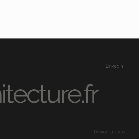
LinkedIn
tecture.fr
Design Luxarma