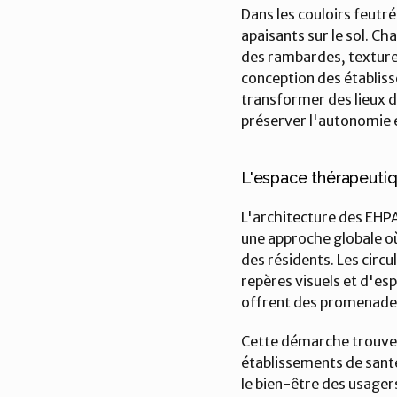
Dans les couloirs feutr
apaisants sur le sol. Ch
des rambardes, texture d
conception des établis
transformer des lieux de
préserver l'autonomie e
L'espace thérapeutiq
L'architecture des EHPA
une approche globale où
des résidents. Les circ
repères visuels et d'es
offrent des promenades s
Cette démarche trouve é
établissements de santé,
le bien-être des usagers