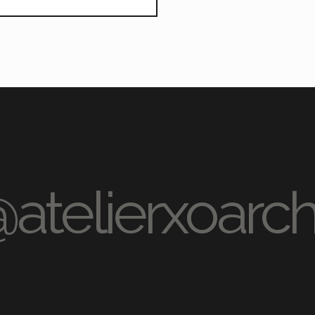
@atelierxoarchi