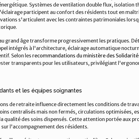
é énergétique. Systèmes de ventilation double flux, isolation 
l'éclairage participent au confort des résidents tout en maîtri
vations s'articulent avec les contraintes patrimoniales lorsq
torique.
u grand âge transforme progressivement les pratiques. Dét
pel intégrés à l'architecture, éclairage automatique nocturn
tif. Selon les 
recommandations du ministère des Solidarités
er transparents pour les utilisateurs, privilégiant l'ergonom
idants et les équipes soignantes
ns de retraite influence directement les conditions de travai
oins centralisés mais non fermés, circulations optimisées, es
la qualité des soins dispensés. Cette attention portée aux pro
 sur l'accompagnement des résidents.