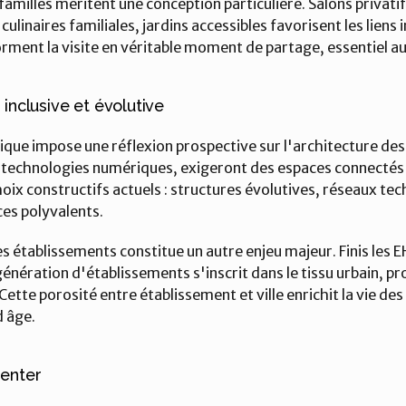
amilles méritent une conception particulière. Salons privatif
culinaires familiales, jardins accessibles favorisent les liens
nt la visite en véritable moment de partage, essentiel au m
 inclusive et évolutive
ue impose une réflexion prospective sur l'architecture des 
 technologies numériques, exigeront des espaces connectés 
hoix constructifs actuels : structures évolutives, réseaux tec
es polyvalents.
s établissements constitue un autre enjeu majeur. Finis les E
 génération d'établissements s'inscrit dans le tissu urbain, p
Cette porosité entre établissement et ville enrichit la vie des
d âge.
venter