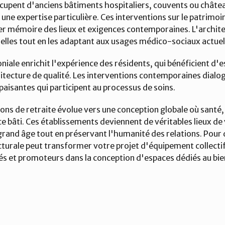
pent d'anciens bâtiments hospitaliers, couvents ou château
ne expertise particulière. Ces interventions sur le patrimoin
ier mémoire des lieux et exigences contemporaines. L'architec
inelles tout en les adaptant aux usages médico-sociaux actuel
iale enrichit l'expérience des résidents, qui bénéficient d'
hitecture de qualité. Les interventions contemporaines dialogu
aisantes qui participent au processus de soins.
ons de retraite évolue vers une conception globale où santé, c
e bâti. Ces établissements deviennent de véritables lieux de 
grand âge tout en préservant l'humanité des relations. Pou
turale peut transformer votre projet d'équipement collectif, 
s et promoteurs dans la conception d'espaces dédiés au bien