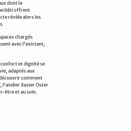
x dont la 
e bâti offrent 
te révèle alors les 
s.
espaces chargés 
ent avec l'existant, 
onfort et dignité se 
vie, adaptés aux 
r découvrir comment 
l'atelier Xavier Oster 
-être et au soin.