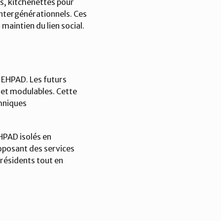
s, kitchenettes pour 
 intergénérationnels. Ces 
aintien du lien social.
EHPAD. Les futurs 
et modulables. Cette 
hniques 
HPAD isolés en 
roposant des services 
 résidents tout en 