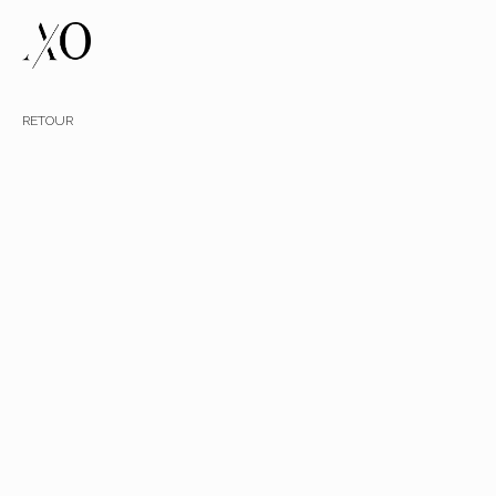
RETOUR
RESTRUCTURATION
IMMEUBLE
EN
MAISON
-
METZ
Maître d'ouvrage
Privée
Type de Mission
REL + AVP + PRO
SHON
S.O.
Date
Chantier en cours
Commune
Metz (57)